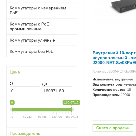
Коммутаторы с измерением
PoE
Коммутаторы с PoE
промышленные
Коммутаторы уличные
Коммутаторы без РоЕ
Внутренний 10-пор
неуправляемый ко
J2000-NET-Sw08Po
Артикул: J2000-NET-Sw08
Цена
Исполнение
: внутреннее
От
До
Вид коммутатора
: неупра
Количество портов
: 10
Производитель
: J2000
0
160 971.5
0
40 243
80 486
120 729
160 971.5
Снято с продажи
Производитель