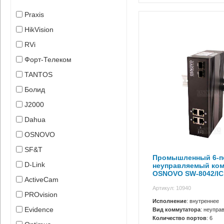
Praxis
HikVision
RVi
Форт-Телеком
TANTOS
Болид
J2000
Dahua
OSNOVO
SF&T
Промышленный 6-п
D-Link
неуправляемый ко
OSNOVO SW-8042/IC
ActiveCam
Артикул: 10940
PROvision
Исполнение
: внутреннее
Evidence
Вид коммутатора
: неупра
Количество портов
: 6