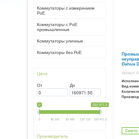
Коммутаторы с измерением
PoE
Коммутаторы с PoE
промышленные
Коммутаторы уличные
Коммутаторы без РоЕ
Промыш
неупра
Dahua D
Артикул: 
Цена
Исполнен
От
До
Вид комм
Количест
Производ
0
160 971.5
0
40 243
80 486
120 729
160 971.5
Снято 
Производитель