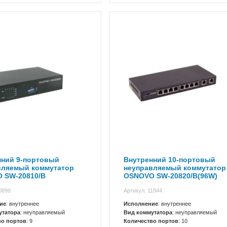
нний 9-портовый
Внутренний 10-портовый
вляемый коммутатор
неуправляемый коммутатор
 SW-20810/B
OSNOVO SW-20820/B(96W)
0899
Артикул: 11844
ие
: внутреннее
Исполнение
: внутреннее
утатора
: неуправляемый
Вид коммутатора
: неуправляемый
во портов
: 9
Количество портов
: 10