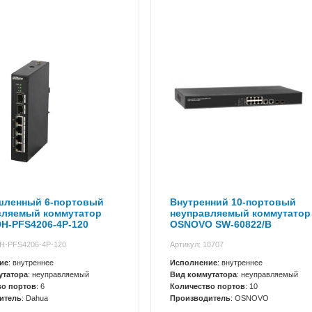
ленный 6-портовый
Внутренний 10-портовый
вляемый коммутатор
неуправляемый коммутатор
H-PFS4206-4P-120
OSNOVO SW-60822/B
DH-PFS4206-4P-120
Артикул: 10707
ие
: внутреннее
Исполнение
: внутреннее
утатора
: неуправляемый
Вид коммутатора
: неуправляемый
во портов
: 6
Количество портов
: 10
итель
: Dahua
Производитель
: OSNOVO