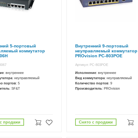
нний 5-портовый
Внутренний 9-портовый
вляемый коммутатор
неуправляемый коммутатор
P06H
PROvision PC-803POE
0067
Артикул: PC-803POE
ие
: внутреннее
Исполнение
: внутреннее
утатора
: неуправляемый
Вид коммутатора
: неуправляемый
во портов
: 5
Количество портов
: 9
итель
: SF&T
Производитель
: PROvision
с продажи
Снято с продажи