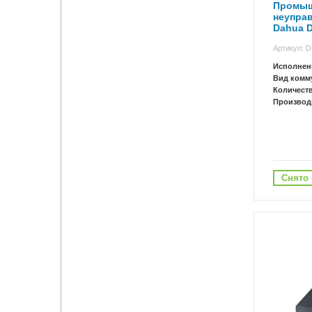
Промыш
неупра
Dahua D
Артикул: 
Исполнен
Вид комм
Количест
Производ
Снято 