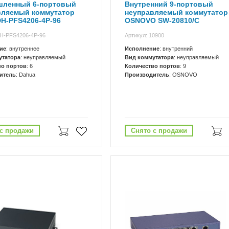
ленный 6-портовый
Внутренний 9-портовый
вляемый коммутатор
неуправляемый коммутатор
H-PFS4206-4P-96
OSNOVO SW-20810/C
DH-PFS4206-4P-96
Артикул: 10900
ие
: внутреннее
Исполнение
: внутренний
утатора
: неуправляемый
Вид коммутатора
: неуправляемый
во портов
: 6
Количество портов
: 9
итель
: Dahua
Производитель
: OSNOVO
с продажи
Снято с продажи