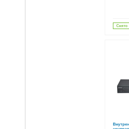
Снято 
Внутре
неупра