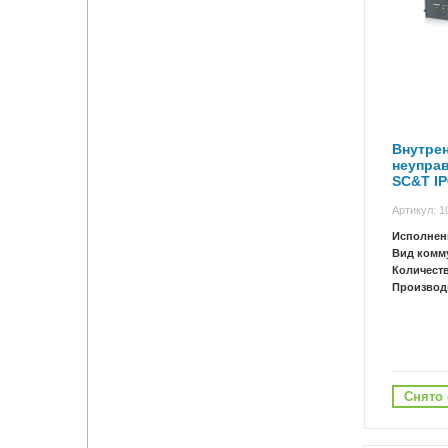
Внутре
неупра
SC&T I
Артикул: 1
Исполнен
Вид комм
Количест
Производ
Снято 