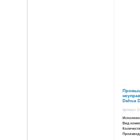
Промыш
неупра
Dahua D
Артикул: 
Исполнен
Вид комм
Количест
Производ