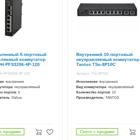
ленный 6-портовый
Внутренний 10-портовый
вляемый коммутатор
неуправляемый коммутатор
H-PFS3206-4P-120
Tantos TSn-8P10C
DH-PFS3206-4P-120
Артикул: TSn-8P10С
ие
: внутреннее
Исполнение
: внутреннее
утатора
: неуправляемый
Вид коммутатора
: неуправляемый
во портов
: 6
Количество портов
: 10
итель
: Dahua
Производитель
: TANTOS
с продажи
Снято с продажи