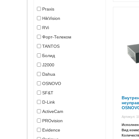
Praxis
HikVision
RVi
Форт-Телеком
TANTOS
Болид
J2000
Dahua
OSNOVO
SF&T
Внутре
D-Link
неупра
OSNOVO
ActiveCam
Артикул: 1
PROvision
Исполнен
Evidence
Вид комм
Количест