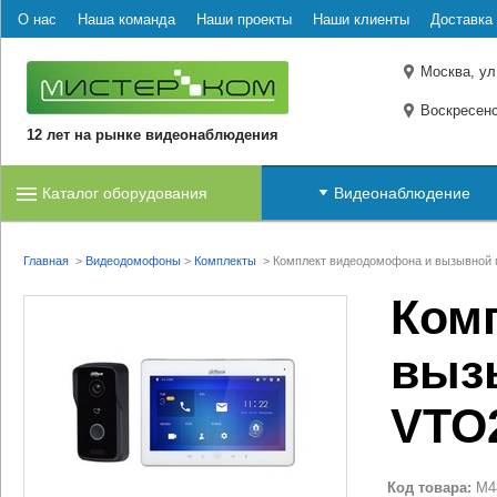
О нас
Наша команда
Наши проекты
Наши клиенты
Доставка 
Москва, ул
Воскресенс
12 лет на рынке видеонаблюдения
Каталог оборудования
Видеонаблюдение
Главная
>
Видеодомофоны
>
Комплекты
>
Комплект видеодомофона и вызывной
Ком
выз
VTO
Код товара:
M4