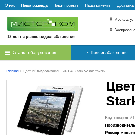
О нас
Наша команда
Наши проекты
Наши клиенты
Доставка 
Москва, ул
Воскресенс
12 лет на рынке видеонаблюдения
Каталог оборудования
Видеонаблюдение
Главная
>
Цветной видеодомофон TANTOS Stark VZ без трубки
Цве
Star
Код товара:
M1
Производитель
Размер монито