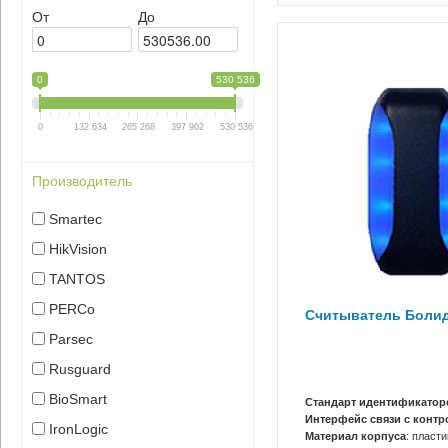
От
До
0
530 536
0
132 634
265 268
397 902
530 536
Производитель
Smartec
HikVision
TANTOS
PERCo
Считыватель Болид
Parsec
Rusguard
BioSmart
Стандарт идентификатор
Интерфейс связи с конт
IronLogic
Материал корпуса
: пласти