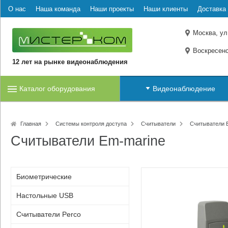
О нас
Наша команда
Наши проекты
Наши клиенты
Доставка 
Москва, ул
Воскресенс
12 лет на рынке видеонаблюдения
Каталог оборудования
Видеонаблюдение
Главная
Системы контроля доступа
Считыватели
Считыватели 
Считыватели Em-marine
Биометрические
Настольные USB
Считыватели Perco