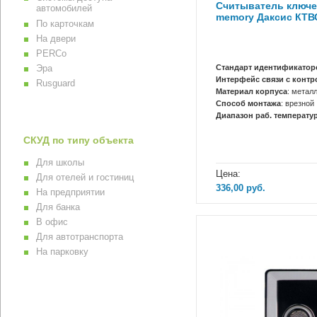
Считыватель ключе
автомобилей
memory Даксис КТВ
По карточкам
На двери
PERCo
Стандарт идентификатор
Эра
Интерфейс связи с конт
Rusguard
Материал корпуса
: метал
Способ монтажа
: врезной
Диапазон раб. температур
СКУД по типу объекта
Для школы
Цена:
Для отелей и гостиниц
336,00
руб.
На предприятии
Для банка
В офис
Для автотранспорта
На парковку