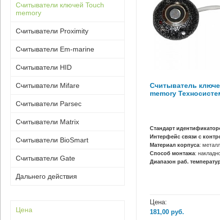
Считыватели ключей Touch
memory
Считыватели Proximity
Считыватели Em-marine
Считыватели HID
Считыватель ключе
Считыватели Mifare
memory Техносисте
Считыватели Parsec
Считыватели Matrix
Стандарт идентификатор
Интерфейс связи с конт
Считыватели BioSmart
Материал корпуса
: метал
Способ монтажа
: накладн
Считыватели Gate
Диапазон раб. температур
Дальнего действия
Цена:
Цена
181,00
руб.