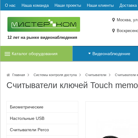
О нас
Наша команда
Наши проекты
Наши клиенты
Доставка 
Москва, ул
Воскресенс
12 лет на рынке видеонаблюдения
Каталог оборудования
Видеонаблюдение
Главная
Системы контроля доступа
Считыватели
Считыватели 
Считыватели ключей Touch memo
Биометрические
Настольные USB
Считыватели Perco