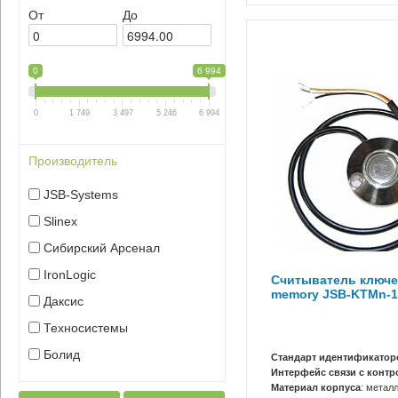
От
До
0
6 994
0
1 749
3 497
5 246
6 994
Производитель
JSB-Systems
Slinex
Сибирский Арсенал
IronLogic
Считыватель ключе
memory JSB-KTMn-1
Даксис
Техносистемы
Болид
Стандарт идентификатор
Интерфейс связи с конт
Материал корпуса
: метал