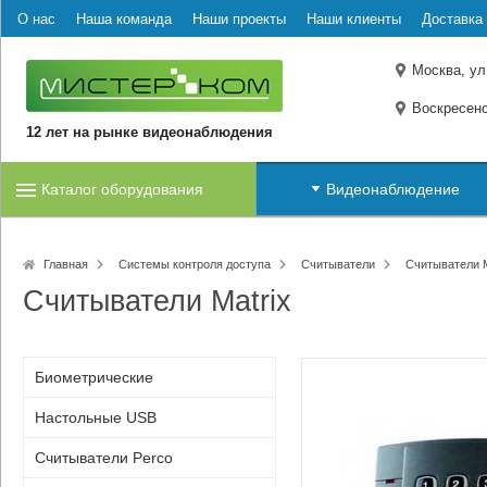
О нас
Наша команда
Наши проекты
Наши клиенты
Доставка 
Москва, ул
Воскресенс
12 лет на рынке видеонаблюдения
Каталог оборудования
Видеонаблюдение
Главная
Системы контроля доступа
Считыватели
Считыватели M
Считыватели Matrix
Биометрические
Настольные USB
Считыватели Perco