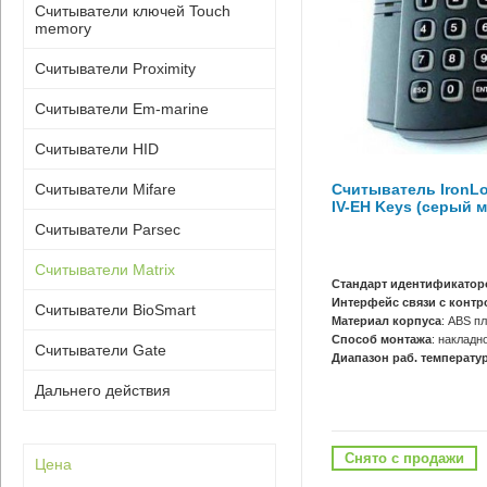
Считыватели ключей Touch
memory
Считыватели Proximity
Считыватели Em-marine
Считыватели HID
Считыватель IronLog
Считыватели Mifare
IV-EH Keys (серый 
Считыватели Parsec
Считыватели Matrix
Стандарт идентификатор
Интерфейс связи с конт
Считыватели BioSmart
Материал корпуса
: ABS п
Способ монтажа
: накладн
Считыватели Gate
Диапазон раб. температур
Дальнего действия
Снято с продажи
Цена