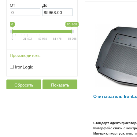
От
До
0
85 968
0
21 492
42 984
64 476
85 968
Производитель
IronLogic
Сбросить
Показать
Считыватель IronLog
Стандарт идентификатор
Интерфейс связи с конт
Материал корпуса
: пласти