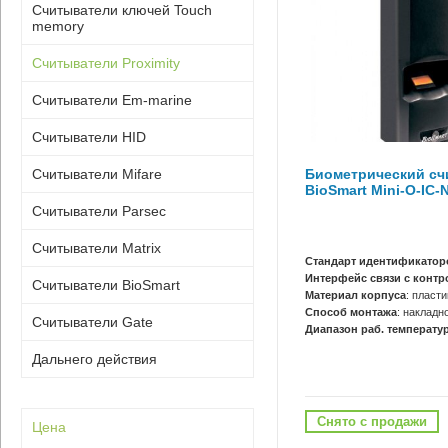
Считыватели ключей Touch
memory
Считыватели Proximity
Считыватели Em-marine
Считыватели HID
Биометрический сч
Считыватели Mifare
BioSmart Mini-O-IC-
Считыватели Parsec
Считыватели Matrix
Стандарт идентификатор
Интерфейс связи с конт
Считыватели BioSmart
Материал корпуса
: пласти
Способ монтажа
: накладн
Считыватели Gate
Диапазон раб. температур
Дальнего действия
Снято с продажи
Цена