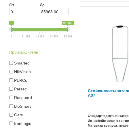
От
До
0
85 968
0
21 492
42 984
64 476
85 968
Производитель
Smartec
HikVision
PERCo
Parsec
Стойка-считыватель
A07
Rusguard
BioSmart
Gate
Стандарт идентификатор
Интерфейс связи с конт
IronLogic
Материал корпуса
: метал