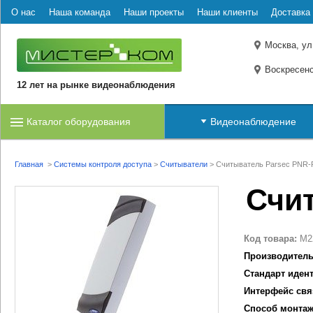
О нас
Наша команда
Наши проекты
Наши клиенты
Доставка 
Москва, ул
Воскресенс
12 лет на рынке видеонаблюдения
Каталог оборудования
Видеонаблюдение
Главная
>
Системы контроля доступа
>
Считыватели
>
Считыватель Parsec PNR-
Счи
Код товара:
M2
Производитель
Стандарт иден
Интерфейс свя
Способ монтаж