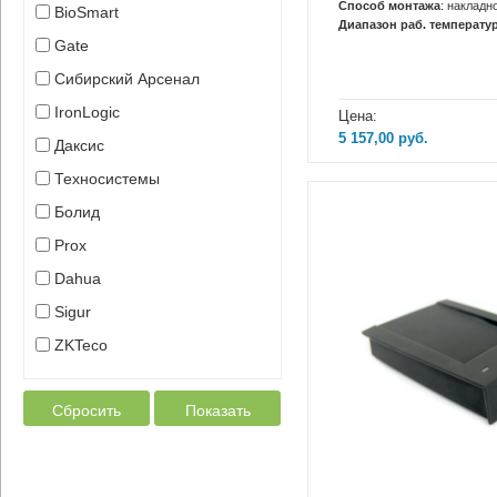
Способ монтажа
: накладн
BioSmart
Диапазон раб. температур
Gate
Сибирский Арсенал
IronLogic
Цена:
5 157,00
руб.
Даксис
Техносистемы
Болид
Prox
Dahua
Sigur
ZKTeco
Сбросить
Показать