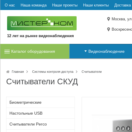
О нас
Наша команда
Наши проекты
Наши клиенты
Доставка 
Москва, ул
Воскресенс
12 лет на рынке видеонаблюдения
Каталог оборудования
Видеонаблюдение
Главная
Системы контроля доступа
Считыватели
Считыватели СКУД
Биометрические
Настольные USB
Считыватели Perco