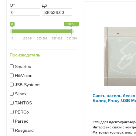
От
До
0
530 536
0
132 634
265 268
397 902
530 536
Производитель
Smartec
HikVision
JSB-Systems
Slinex
Считыватель беско
Болид Proxy-USB M
TANTOS
PERCo
Parsec
Стандарт идентификатор
Интерфейс связи с конт
Rusguard
Материал корпуса
: пласти