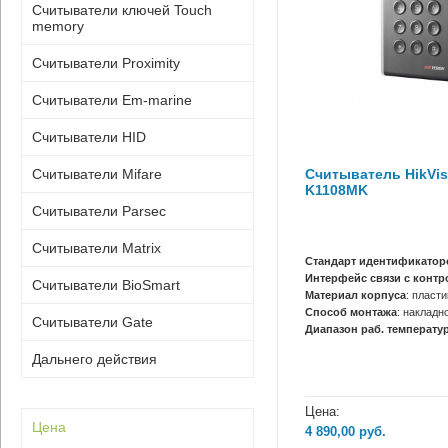
Считыватели ключей Touch
memory
Считыватели Proximity
Считыватели Em-marine
Считыватели HID
Считыватель HikVis
Считыватели Mifare
K1108MK
Считыватели Parsec
Считыватели Matrix
Стандарт идентификатор
Интерфейс связи с конт
Считыватели BioSmart
Материал корпуса
: пласти
Способ монтажа
: накладн
Считыватели Gate
Диапазон раб. температур
Дальнего действия
Цена:
Цена
4 890,00
руб.