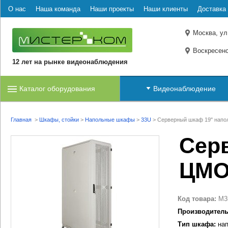
О нас
Наша команда
Наши проекты
Наши клиенты
Доставка 
Москва, ул
Воскресенс
12 лет на рынке видеонаблюдения
Каталог оборудования
Видеонаблюдение
Главная
>
Шкафы, стойки
>
Напольные шкафы
>
33U
>
Серверный шкаф 19" напо
Сер
ЦМО
Код товара:
M3
Производитель
Тип шкафа:
нап