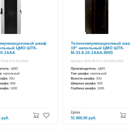
ммуникационный шкаф
Телекоммуникационный шк
польный ЦМО ШТК-
19" напольный ЦМО ШТК-
10-1ААА
М-33.6.10-1ААА-9005
ШТК-М-33.6.10-1ААА
Артикул: ШТК-М-33.6.10-1ААА-9005
итель
: ЦМО
Производитель
: ЦМО
а
: напольный
Тип шкафа
: напольный
кафа
: 33U
Высота шкафа
: 33U
шкафа
: 600
Ширина шкафа
: 600
шкафа
: 1000
Глубина шкафа
: 1000
Цена:
0
руб.
51 800,00
руб.