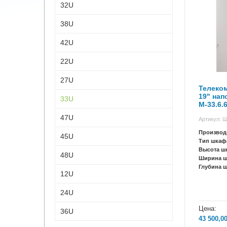
32U
38U
42U
22U
27U
Телеко
19" на
33U
М-33.6.
47U
Артикул: 
Производ
45U
Тип шкаф
Высота ш
48U
Ширина 
Глубина 
12U
24U
Цена:
36U
43 500,0