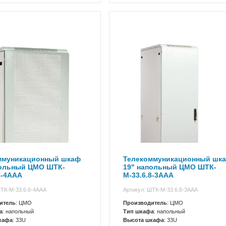
ммуникационный шкаф
Телекоммуникационный шк
польный ЦМО ШТК-
19" напольный ЦМО ШТК-
6-4ААА
М-33.6.8-3ААА
ШТК-М-33.6.6-4ААА
Артикул: ШТК-М-33.6.8-3ААА
итель
: ЦМО
Производитель
: ЦМО
а
: напольный
Тип шкафа
: напольный
кафа
: 33U
Высота шкафа
: 33U