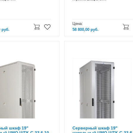
Цена:
0
руб.
58 800,00
руб.
ный шкаф 19"
Серверный шкаф 19"
ный ЦМО ШТК-С-33.6.10-
напольный ЦМО ШТК-С-33.6.