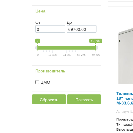
Цена
От
До
0
69 700
0
17 425
34 850
52 275
69 700
Производитель
ЦМО
Телеко
19" на
Сбросить
Показать
М-33.6.
Артикул: 
Производ
Тип шкаф
Высота ш