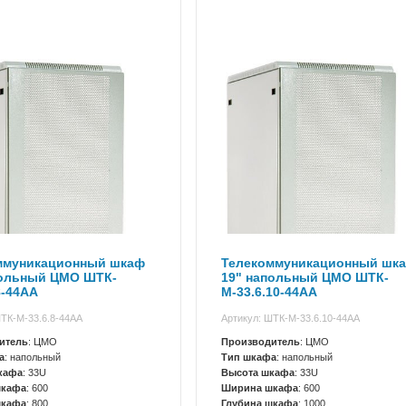
ммуникационный шкаф
Телекоммуникационный шк
польный ЦМО ШТК-
19" напольный ЦМО ШТК-
8-44АА
М-33.6.10-44АА
ШТК-М-33.6.8-44АА
Артикул: ШТК-М-33.6.10-44АА
итель
: ЦМО
Производитель
: ЦМО
а
: напольный
Тип шкафа
: напольный
кафа
: 33U
Высота шкафа
: 33U
шкафа
: 600
Ширина шкафа
: 600
шкафа
: 800
Глубина шкафа
: 1000