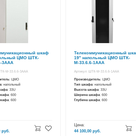
ммуникационный шкаф
Телекоммуникационный шк
польный ЦМО ШТК-
19" напольный ЦМО ШТК-
6-3ААА
М-33.6.6-1ААА
ШТК-М-33.6.6-3ААА
Артикул: ШТК-М-33.6.6-1ААА
итель
: ЦМО
Производитель
: ЦМО
а
: напольный
Тип шкафа
: напольный
кафа
: 33U
Высота шкафа
: 33U
шкафа
: 600
Ширина шкафа
: 600
шкафа
: 600
Глубина шкафа
: 600
Цена:
0
руб.
44 100,00
руб.