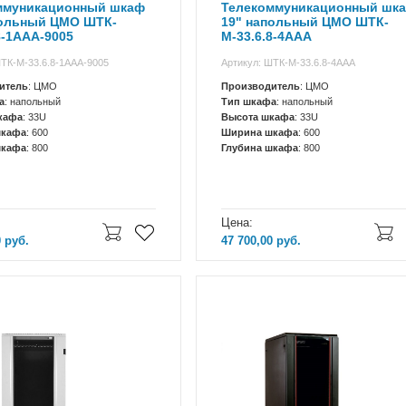
ммуникационный шкаф
Телекоммуникационный шк
польный ЦМО ШТК-
19" напольный ЦМО ШТК-
8-1ААА-9005
М-33.6.8-4ААА
ШТК-М-33.6.8-1ААА-9005
Артикул: ШТК-М-33.6.8-4ААА
итель
: ЦМО
Производитель
: ЦМО
а
: напольный
Тип шкафа
: напольный
кафа
: 33U
Высота шкафа
: 33U
шкафа
: 600
Ширина шкафа
: 600
шкафа
: 800
Глубина шкафа
: 800
Цена:
0
руб.
47 700,00
руб.