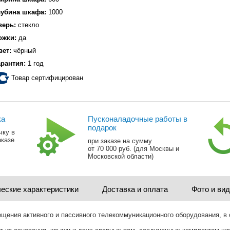
лубина шкафа:
1000
верь:
стекло
ожки:
да
вет:
чёрный
арантия:
1 год
Товар сертифицирован
ка
Пусконаладочные работы в
подарок
чку в
аказе
при заказе на сумму
от 70 000 руб. (для Москвы и
Московской области)
еские характеристики
Доставка и оплата
Фото и ви
щения активного и пассивного телекоммуникационного оборудования, 