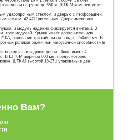
леров (сталь 2мм.). Легок в сборке. За счет
тикальная нагрузка до 650 кг. ШТК-М комплектуется
ным ударопрочным стеклом, и дверью с перфорацией.
ым замком, 42-47U ригельным. Двери имеют как
лушка, и модуль надежно фиксируется винтами. В
мм. трех модулей. Крыша имеет дополнительную
210А, основание три кабельных ввода - 250х62 мм. В
ротных роликов различной нагрузочной способности (в
ки, переднюю и заднюю двери. Шкаф имеет 4
ию. В ШТК-М шириной 800 мм. предусмотрено
ковке. ШТК-М высотой 18-27U упакованы в два
енно Вам?
цию
сти