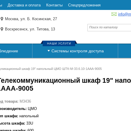
ы
Доставка и оплата
Контакты
Спецпредложения
info@m
Москва, ул. Б. Косинская, 27
Воскресенск, ул. Титова, 13
НАШИ УСЛУГИ
блюдение
Системы контроля доступа
уникационный шкаф 19" напольный ЦМО ШТК-М-33.6.10-1ААА-9005
Телекоммуникационный шкаф 19" напо
1ААА-9005
од товара:
M3436
роизводитель:
ЦМО
ип шкафа:
напольный
ысота шкафа:
33U
ирина шкафа:
600