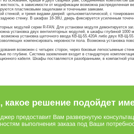
 из основания, крыши и двух сварных рам, соединенных комплектом швел
есткость, в зависимости от модификации возможна распределенная вер
ируются пластиковыми защелками и точечными замками.
й стенкой, и тремя видами дверей: цельнометаллической, с тонирован
аднюю стенку. В шкафах 18-38U, дверь фиксируется усиленным точечн
торных модулей серии R-FAN. Для установки модуля демонтируется заг
можна установка двух вентиляторных модулей, в шкафы глубиной 1000 
х возможна установка щеточного ввода КВ-Щ-55.420А либо двух КВ-Щ-55.
озволяющих компенсировать неровности пола. Возможна установка пово
удования возможен с четырех сторон, через боковые легкосъемные стен
ые по глубине. Система заземления входит в стандартную комплектац
ционного кабеля. Шкафы поставляются разобранными, в компактной упа
е, какое решение подойдет им
джер предоставит Вам развернутую консульта
нностям выполнения заказа под Ваши потребно