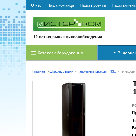
О нас
Наша команда
Наши проекты
Наши клиент
12 лет на рынке видеонаблюдения
Каталог оборудования
Видеона
Главная
>
Шкафы, стойки
>
Напольные шкафы
>
33U
>
Телекомм
К
П
Т
В
Ш