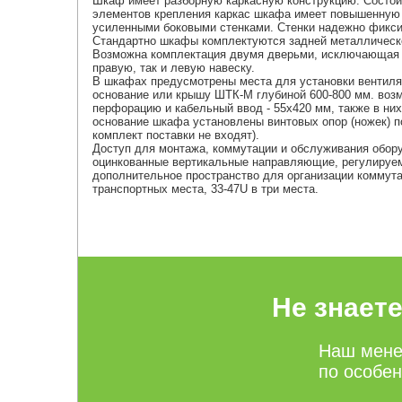
Шкаф имеет разборную каркасную конструкцию. Состоит
элементов крепления каркас шкафа имеет повышенную ж
усиленными боковыми стенками. Стенки надежно фикс
Стандартно шкафы комплектуются задней металлическо
Возможна комплектация двумя дверьми, исключающая з
правую, так и левую навеску.
В шкафах предусмотрены места для установки вентиля
основание или крышу ШТК-М глубиной 600-800 мм. воз
перфорацию и кабельный ввод - 55х420 мм, также в ни
основание шкафа установлены винтовых опор (ножек) п
комплект поставки не входят).
Доступ для монтажа, коммутации и обслуживания обор
оцинкованные вертикальные направляющие, регулируем
дополнительное пространство для организации коммута
транспортных места, 33-47U в три места.
Не знает
Наш мене
по особе