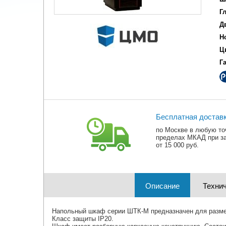
Г
Д
Н
Ц
Г
Бесплатная достав
по Москве в любую то
пределах МКАД при з
от 15 000 руб.
Описание
Технич
Напольный шкаф серии ШТК-М предназначен для разме
Класс защиты IP20.