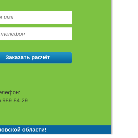
елефон:
) 989-84-29
ковской области!