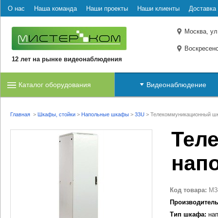
О нас
Наша команда
Наши проекты
Наши клиенты
Доставка 
Москва, ул
Воскресенс
12 лет на рынке видеонаблюдения
Каталог оборудования
Видеонаблюдение
Главная
>
Шкафы, стойки
>
Напольные шкафы
>
33U
>
Телекоммуникационный шк
Тел
нап
Код товара:
M3
Производитель
Тип шкафа:
нап