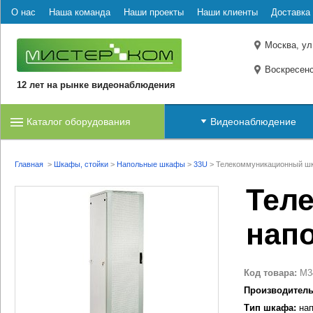
О нас
Наша команда
Наши проекты
Наши клиенты
Доставка 
Москва, ул
Воскресенс
12 лет на рынке видеонаблюдения
Каталог оборудования
Видеонаблюдение
Главная
>
Шкафы, стойки
>
Напольные шкафы
>
33U
>
Телекоммуникационный шк
Тел
нап
Код товара:
M3
Производитель
Тип шкафа:
нап