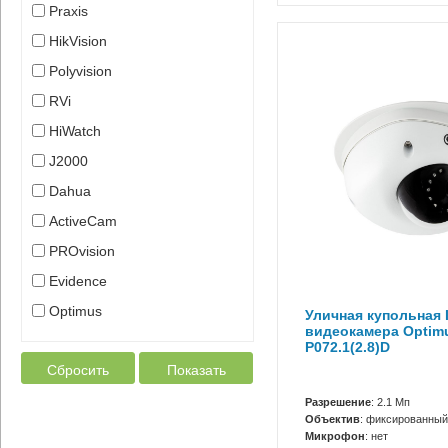
Praxis
HikVision
Polyvision
RVi
HiWatch
J2000
Dahua
ActiveCam
PROvision
Evidence
Optimus
Уличная купольная I
видеокамера Optimu
P072.1(2.8)D
Сбросить
Показать
Разрешение
: 2.1 Мп
Объектив
: фиксированный
Микрофон
: нет