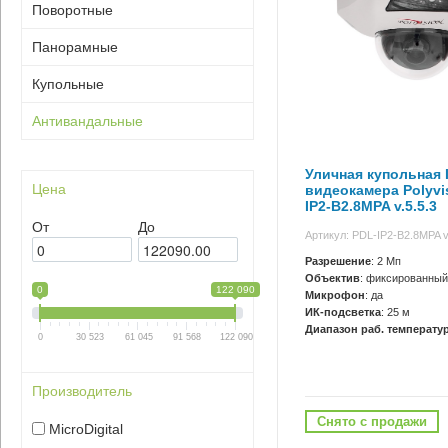
Поворотные
Панорамные
Купольные
Антивандальные
Уличная купольная I
Цена
видеокамера Polyvi
IP2-B2.8MPA v.5.5.3
От
До
Артикул: PDL-IP2-B2.8MPA v
Разрешение
: 2 Мп
Объектив
: фиксированный
0
122 090
Микрофон
: да
ИК-подсветка
: 25 м
Диапазон раб. температур
0
30 523
61 045
91 568
122 090
Производитель
Снято с продажи
MicroDigital