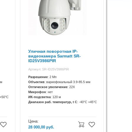
Уличная поворотная IP-
видеокамера Sarmatt SR-
ID25V3986PIR
Артикул: SR-ID25V3986PIR
Разрешение
: 2 Мп
мм
Объектив
: вариофокальный 3.9-85.5 мм
Оптическое увеличение
: 22X
Микрофон
: нет
 +50°C
ИК-подсветка
: 120 м
Диапазон раб. температур, t C
: -40°C +45°C
Цена:
28 000,00
руб.