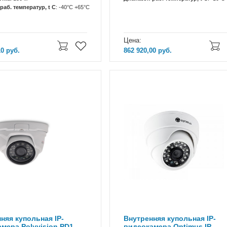
раб. температур, t C
: -40°C +65°C
Цена:
10
руб.
862 920,00
руб.
няя купольная IP-
Внутренняя купольная IP-
мера Polyvision PD1-
видеокамера Optimus IP-