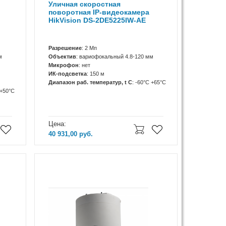
Уличная скоростная
поворотная IP-видеокамера
HikVision DS-2DE5225IW-AE
Разрешение
: 2 Мп
м
Объектив
: вариофокальный 4.8-120 мм
Микрофон
: нет
ИК-подсветка
: 150 м
Диапазон раб. температур, t C
: -60°C +65°C
 +50°C
Цена:
40 931,00
руб.