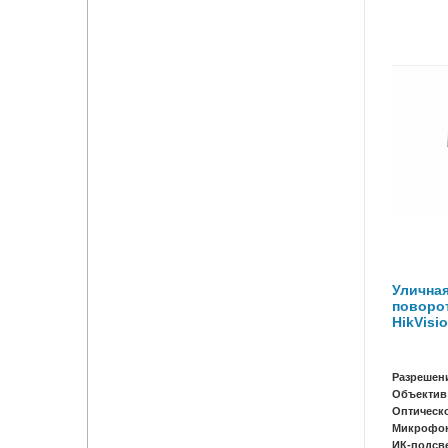
Уличная
поворот
HikVisi
Разрешен
Объектив
Оптическ
Микрофо
ИК-подсв