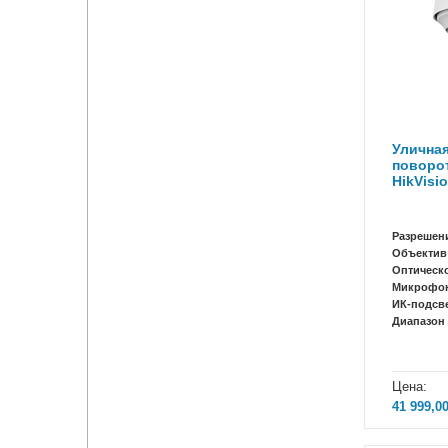
Уличная
поворот
HikVisi
Разрешен
Объектив
Оптическ
Микрофо
ИК-подсв
Диапазон 
Цена:
41 999,0