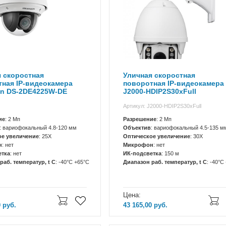
 скоростная
Уличная скоростная
ная IP-видеокамера
поворотная IP-видеокамера
on DS-2DE4225W-DE
J2000-HDIP2S30xFull
Артикул: J2000-HDIP2S30xFull
ие
: 2 Мп
Разрешение
: 2 Мп
: вариофокальный 4.8-120 мм
Объектив
: вариофокальный 4.5-135 м
ое увеличение
: 25X
Оптическое увеличение
: 30X
н
: нет
Микрофон
: нет
етка
: нет
ИК-подсветка
: 150 м
раб. температур, t C
: -40°C +65°C
Диапазон раб. температур, t C
: -40°С
Цена:
0
руб.
43 165,00
руб.