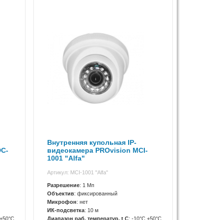
Внутренняя купольная IP-
DC-
видеокамера PROvision MCI-
1001 "Alfa"
Артикул: MCI-1001 "Alfa"
Разрешение
: 1 Мп
Объектив
: фиксированный
Микрофон
: нет
ИК-подсветка
: 10 м
 +50°C
Диапазон раб. температур, t C
: -10°C +50°C