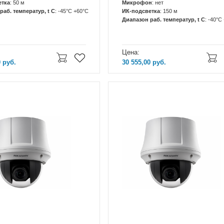
етка
: 50 м
Микрофон
: нет
раб. температур, t C
: -45°C +60°C
ИК-подсветка
: 150 м
Диапазон раб. температур, t C
: -40°С
Цена:
0
руб.
30 555,00
руб.