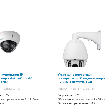
 купольная IP-
Уличная скоростная
мера ActiveCam AC-
поворотная IP-видеокамера
DZIR5
J2000-HDIP2S20xFull
AC-D3183WDZIR5
Артикул: J2000-HDIP2S20xFull
ие
: 8 Мп
Разрешение
: 2 Мп
: моторизированный 2.7-13.5 мм
Объектив
: вариофокальный 4.7-94 мм
н
: нет
Оптическое увеличение
: 20X