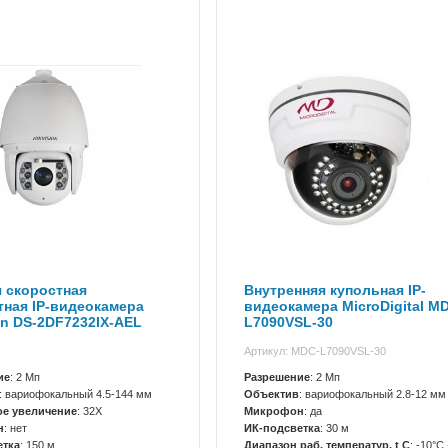
 скоростная
Внутренняя купольная IP-
ная IP-видеокамера
видеокамера MicroDigital M
on DS-2DF7232IX-AEL
L7090VSL-30
Артикул: MDC-L7090VSL-30
ие
: 2 Мп
Разрешение
: 2 Мп
: вариофокальный 4.5-144 мм
Объектив
: вариофокальный 2.8-12 мм
ое увеличение
: 32X
Микрофон
: да
н
: нет
ИК-подсветка
: 30 м
етка
: 150 м
Диапазон раб. температур, t C
: -10°C