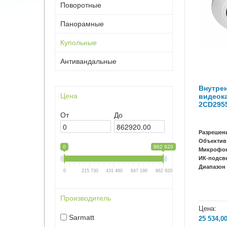
Поворотные
Панорамные
Купольные
Антивандальные
Внутрен
Цена
видеока
2CD295
От
До
Разрешен
Объектив
0
862 920
Микрофо
ИК-подсв
Диапазон 
0
215 730
431 460
647 190
862 920
Производитель
Цена:
Sarmatt
25 534,0