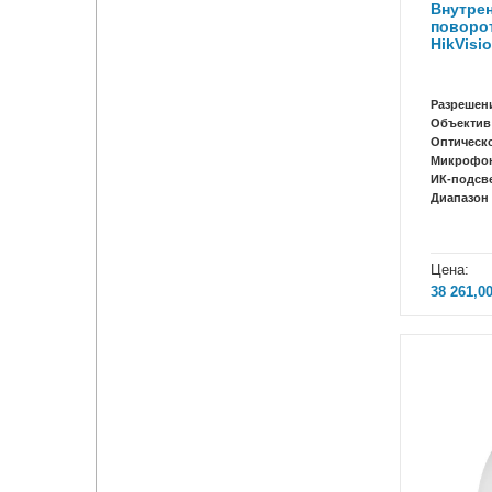
Внутрен
поворот
HikVisi
Разрешен
Объектив
Оптическ
Микрофо
ИК-подсв
Диапазон 
Цена:
38 261,0