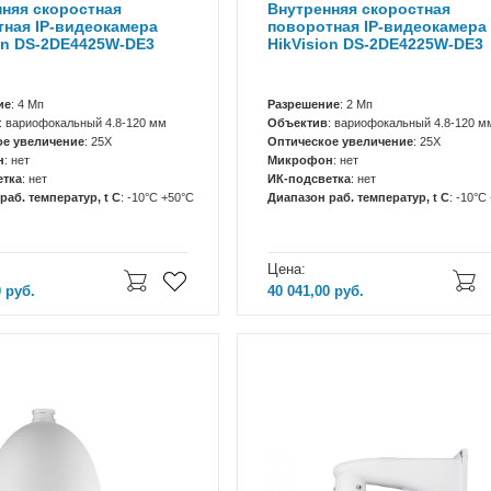
няя скоростная
Внутренняя скоростная
ная IP-видеокамера
поворотная IP-видеокамера
on DS-2DE4425W-DE3
HikVision DS-2DE4225W-DE3
ие
: 4 Мп
Разрешение
: 2 Мп
: вариофокальный 4.8-120 мм
Объектив
: вариофокальный 4.8-120 м
ое увеличение
: 25X
Оптическое увеличение
: 25X
н
: нет
Микрофон
: нет
етка
: нет
ИК-подсветка
: нет
раб. температур, t C
: -10°C +50°C
Диапазон раб. температур, t C
: -10°C
Цена:
0
руб.
40 041,00
руб.