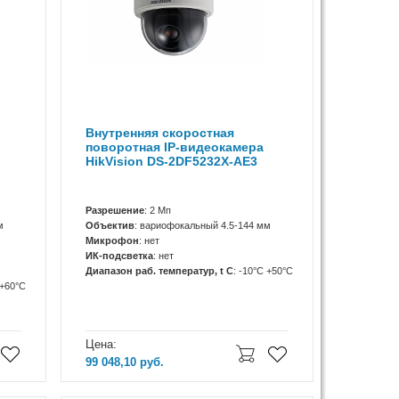
Внутренняя скоростная
поворотная IP-видеокамера
HikVision DS-2DF5232X-AE3
Разрешение
: 2 Мп
м
Объектив
: вариофокальный 4.5-144 мм
Микрофон
: нет
ИК-подсветка
: нет
Диапазон раб. температур, t C
: -10°C +50°C
 +60°С
Цена:
99 048,10
руб.