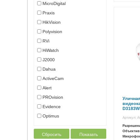
MicroDigital
Praxis
HikVision
Polyvision
RVi
HiWatch
J2000
Dahua
ActiveCam
Alert
PROvision
Уличная
видеока
Evidence
D3183W
Optimus
Артикул: 
Разрешен
Объектив
Сбросить
Показать
Микрофо