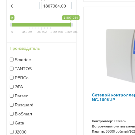
0
1 807 984
0
451 996
903 992
1 355 988
1 807 984
Производитель
Smartec
TANTOS
PERCo
ЭРА
Сетевой контролле
Parsec
NC-100K-IP
Rusguard
BioSmart
Контроллер
: сетевой
Gate
Встроенный считыватель
Память
: 53000 событий/10
J2000