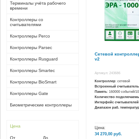
Терминалы учёта рабочего
времени
Контроллеры со
считывателями
Контроллеры Perco
Контроллеры Parsec
Сетевой контролле
v2
Контроллеры Rusguard
Контроллеры Smartec
Артикул: 243686
Контроллер
: сетевой
Контроллеры BioSmart
Встроенный считыватель
Память
: 160000 событий/1
Контроллеры Gate
Количество подключаемы
Интерфейс считывателей
Биометрические контроллеры
Диапазон раб. температур
Цена
Цена:
34 270,00
руб.
От
До