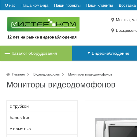
О нас
Наша команда
Наши проекты
Наши клиенты
Доставка 
Москва, ул
Воскресенс
12 лет на рынке видеонаблюдения
Каталог оборудования
Видеонаблюдение
Главная
Видеодомофоны
Мониторы видеодомофонов
Мониторы видеодомофонов
с трубкой
hands free
с памятью