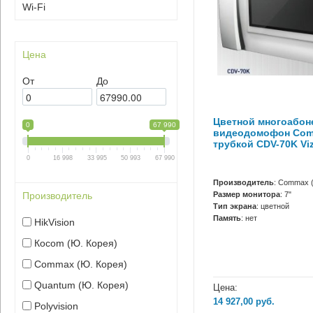
Wi-Fi
Цена
От
До
Цветной многоабон
0
67 990
видеодомофон Com
трубкой CDV-70K Viz
0
16 998
33 995
50 993
67 990
Производитель
: Сommax 
Размер монитора
: 7"
Производитель
Тип экрана
: цветной
Память
: нет
HikVision
Кocom (Ю. Корея)
Сommax (Ю. Корея)
Quantum (Ю. Корея)
Цена:
14 927,00
руб.
Polyvision