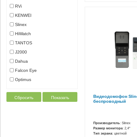
RVi
KENWEI
Slinex
HiWatch
TANTOS
J2000
Dahua
Falcon Eye
Optimus
Видеодомофон Slin
Сбросить
Показать
беспроводный
Производитель
: Slinex
Размер монитора
: 2,4"
Тип экрана
: цветной