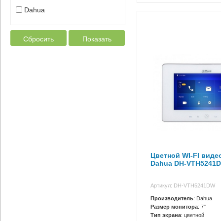
Dahua
Сбросить
Показать
Цветной WI-FI вид
Dahua DH-VTH5241
Артикул: DH-VTH5241DW
Производитель
: Dahua
Размер монитора
: 7"
Тип экрана
: цветной