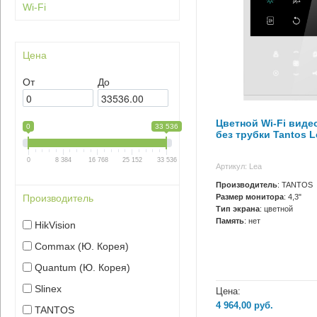
Wi-Fi
Цена
От
До
Цветной Wi-Fi вид
0
33 536
без трубки Tantos L
0
8 384
16 768
25 152
33 536
Артикул: Lea
Производитель
: TANTOS
Размер монитора
: 4,3"
Производитель
Тип экрана
: цветной
Память
: нет
HikVision
Сommax (Ю. Корея)
Quantum (Ю. Корея)
Slinex
Цена:
4 964,00
руб.
TANTOS