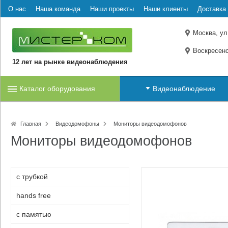
О нас
Наша команда
Наши проекты
Наши клиенты
Доставка 
Москва, ул
Воскресенс
12 лет на рынке видеонаблюдения
Каталог оборудования
Видеонаблюдение
Главная
Видеодомофоны
Мониторы видеодомофонов
Мониторы видеодомофонов
с трубкой
hands free
с памятью