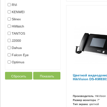
RVi
KENWEI
Slinex
HiWatch
TANTOS
J2000
Dahua
Falcon Eye
Optimus
Цветной видеодом
Сбросить
Показать
HikVision DS-KM830
Производитель
: HikVision
Размер монитора
: 7"
Тип экрана
: цветной