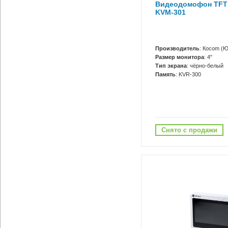
Видеодомофон TFT
KVM-301
Производитель
: Кocom (Ю
Размер монитора
: 4"
Тип экрана
: чёрно-белый
Память
: KVR-300
Снято с продажи