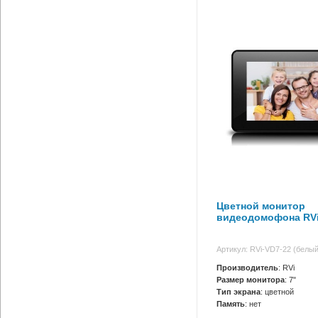
Цветной монитор
видеодомофона RVi
Артикул: RVi-VD7-22 (белый
Производитель
: RVi
Размер монитора
: 7"
Тип экрана
: цветной
Память
: нет