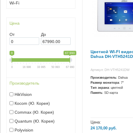
Wi-Fi
Цена
От
До
Цветной WI-FI вид
0
67 990
Dahua DH-VTH5241
0
16 998
33 995
50 993
67 990
Артикул: DH-VTH5241DW
Производитель
: Dahua
Размер монитора
: 7"
Производитель
Тип экрана
: цветной
Память
: SD карта
HikVision
Кocom (Ю. Корея)
Сommax (Ю. Корея)
Quantum (Ю. Корея)
Цена:
24 170,00
руб.
Polyvision