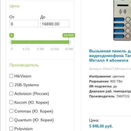
Цена
От
До
0
16 690
0
4 173
8 345
12 518
16 690
Вызывная панель д
видеодомофона Tant
Металл 4 абонента
Производитель
Артикул: iPanel 2 Металл 4 
HikVision
Изображение
: цветное
Разрешение
: 800 ТВл
JSB-Systems
ИК-подсветка
: да
Диапазон раб. температур
Activision (Россия)
Производитель
: TANTOS
Кocom (Ю. Корея)
Сommax (Ю. Корея)
Quantum (Ю. Корея)
Цена:
5 848,00
руб.
Polyvision