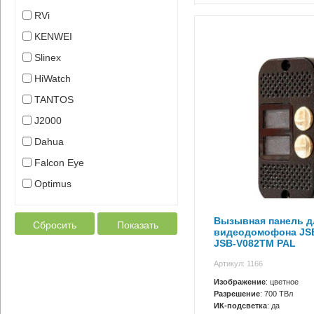
RVi
KENWEI
Slinex
HiWatch
TANTOS
J2000
Dahua
Falcon Eye
Optimus
Вызывная панель д
Сбросить
Показать
видеодомофона JS
JSB-V082TM PAL
Артикул: 1166
Изображение
: цветное
Разрешение
: 700 ТВл
ИК-подсветка
: да